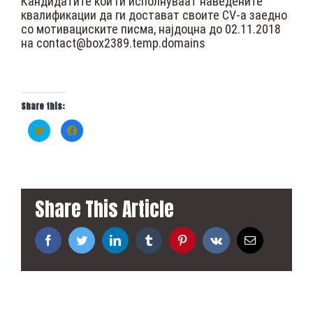
Кандидатите кои ги исполнуваат наведените
квалификации да ги достават своите CV-а заедно
со мотивациските писма, најдоцна до 02.11.2018
на
contact@box2389.temp.domains
Share this:
C
C
l
l
i
i
c
c
k
k
t
t
o
o
s
s
h
h
Share This Article
a
a
r
r
e
e
o
o
n
n
Facebook
Twitter
LinkedIn
Tumblr
Pinterest
Vk
Email
T
F
w
a
i
c
t
e
t
b
e
o
r
o
(
k
O
(