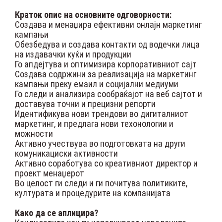
Краток опис на основните одговорности:
Создава и менаџира ефективни онлајн маркетинг
кампањи
Обезбедува и создава контакти од водечки лица
на издавачки куќи и продукции
Го апдејтува и оптимизира корпоративниот сајт
Создава содржини за реализација на маркетинг
кампањи преку емаил и социјални медиуми
Го следи и анализира сообраќајот на веб сајтот и
доставува точни и прецизни репорти
Идентификува нови трендови во дигиталниот
маркетинг, и предлага нови техонологии и
можности
Активно учествува во подготовката на други
комуникациски активности
Активно соработува со креативниот директор и
проект менаџерот
Во целост ги следи и ги почитува политиките,
културата и процедурите на компанијата
Како да се аплицира?