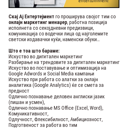
Скај Ај Ентертејмент
го проширува својот тим со
онлајн маркетинг менаџер
, работна позиција
исполнета со секојдневни предизвици,
комуникација со водечки лица од најголемите
светски издавачки куќи, наменски обуки…
Што е тоа што бараме:
Искуство во дигитален маркетинг
Разбирање на трендовите за дигитален маркетинг
Искуство во поставување и оптимизација на
Google Adwords и Social Media кампањи
Искуство при работа со алатки за онлајн
аналитика (Google Analytics) ќе се смета за
предност
Одлично познавање деловен англиски јазик
(пишан и усмен),
Одлично познавање MS Office (Excel, Word),
Комуникативност,
Одлучност, Флексибилност, Амбициозност,
Подготвеност за работа во тим